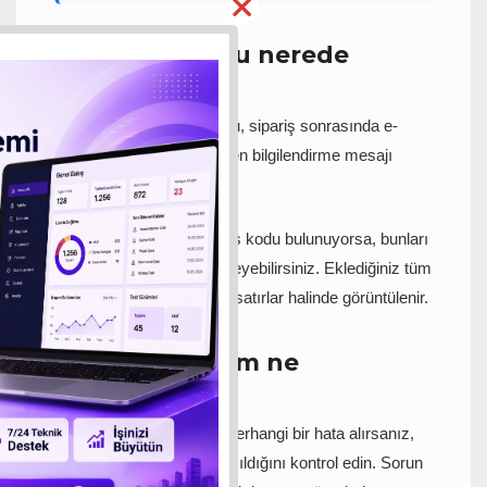
Lisans kodumu nerede
bulabilirim?
Satın aldığınız lisans kodu, sipariş sonrasında e-
posta adresinize gönderilen bilgilendirme mesajı
içerisinde yer alır.
Elinizde birden fazla lisans kodu bulunuyorsa, bunları
aynı ekrandan tek tek ekleyebilirsiniz. Eklediğiniz tüm
lisanslar alt bölümde ayrı satırlar halinde görüntülenir.
Sorun yaşarsam ne
yapmalıyım?
Lisans kodunu eklerken herhangi bir hata alırsanız,
öncelikle kodun doğru yazıldığını kontrol edin. Sorun