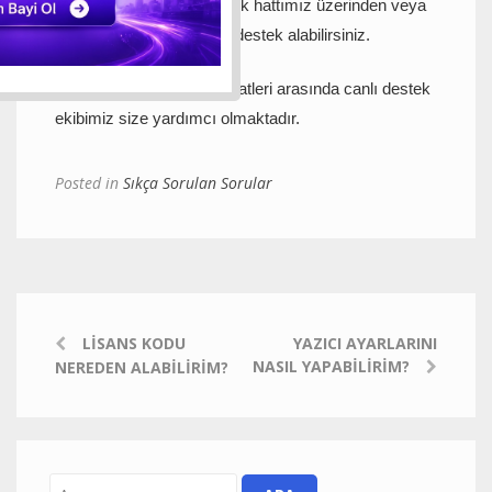
devam ederse canlı destek hattımız üzerinden veya
bizimle iletişime geçerek destek alabilirsiniz.
Hafta içi
09:00 – 18:00
saatleri arasında canlı destek
ekibimiz size yardımcı olmaktadır.
Posted in
Sıkça Sorulan Sorular
LISANS KODU
YAZICI AYARLARINI
NASIL YAPABILIRIM?
NEREDEN ALABILIRIM?