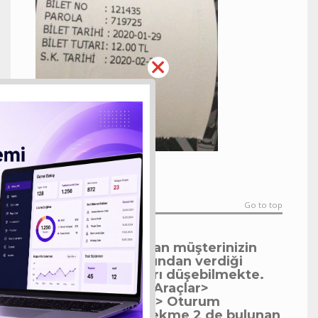
Go to top
Biletle oturan müşterinizin
artık hesabından verdiği
sipariş tutarı düşebilmekte.
Bunun için Araçlar>
Seçenekler> Oturum
Ayarları> Sekme 2 de bulunan