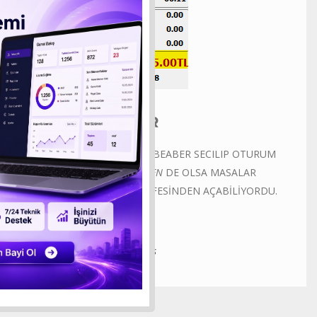
DÜZELTMELER
İKİ FARKLI TARİFE MASA BEABER SECILIP OTURUM
AÇILDIĞINDA
ÇOK NADİREN
DE OLSA MASALAR
SOLDAKİ MASANIN TARİFESİNDEN AÇABİLİYORDU.
DÜZENLENDİ.
Posted in
ManagerVersions