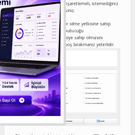
istiyorsanız o seçenekleri işaretlemeli, istemediğiniz
yetkileri ise boş bırakmalısınız.
Örneğin kasiyerinizin rapor silme yetkisine sahip
olmasını istiyorsanız ilgili kutucuğu
işaretleyebilirsiniz. Bu yetkiye sahip olmasını
istemiyorsanız kutucuğu boş bırakmanız yeterlidir.