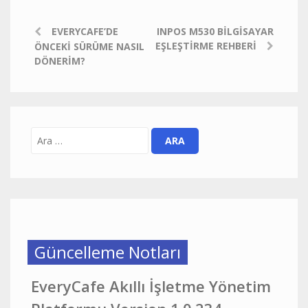
EVERYCAFE’DE
INPOS M530 BILGISAYAR
EŞLEŞTIRME REHBERI
ÖNCEKI SÜRÜME NASIL
DÖNERIM?
Güncelleme Notları
EveryCafe Akıllı İşletme Yönetim