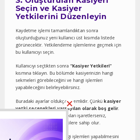
3. Oluşturulan Kasiyeri
Seçin ve Kasiyer
Yetkilerini Düzenleyin
Kaydetme işlemi tamamlandıktan sonra
oluşturduğunuz yeni kullanıcı üst kısımda listede
görünecektir. Yetkilendirme işlemlerine geçmek için
bu kullanıcıyı seçin.
Kullanıcıyı seçtikten sonra
“Kasiyer Yetkileri”
kısmına tıklayın. Bu bölümde kasiyerinizin hangi
sekmeleri görebileceğini ve hangi işlemleri
yapabileceğini belirleyebilirsiniz.
Buradaki ayarlar oldukça önemlidir. Çünkü
kasiyer
yetki seçenekleri varsayılan olarak boş gelir
.
Yani burada hangi kutucukları işaretlerseniz,
kasiyeriniz yalnızca o yetkilere sahip olur.
Kısacası kasiyerinizin hangi işlemleri yapabilmesini